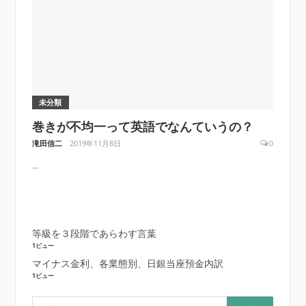
未分類
巻きが不均一って英語でなんていうの？
滝田信二
2019年11月8日
0
...
等級を３段階であらわす言葉
1ビュー
マイナス金利、各業態別、日銀当座預金内訳
1ビュー
検