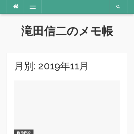
コ
メニュー
ン
テ
ン
滝田信二のメモ帳
ツ
へ
ス
キ
ッ
プ
月別: 2019年11月
政治経済