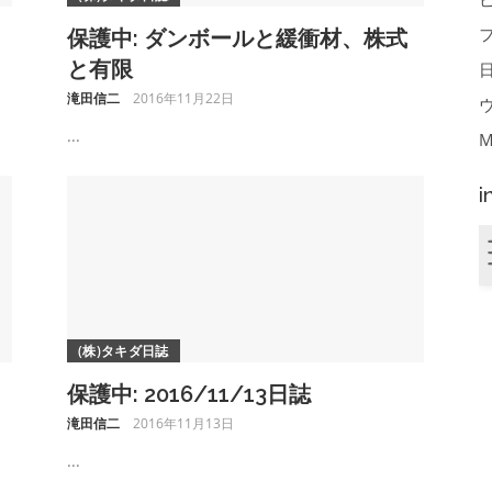
保護中: ダンボールと緩衝材、株式
と有限
滝田信二
2016年11月22日
...
M
i
(株)タキダ日誌
保護中: 2016/11/13日誌
滝田信二
2016年11月13日
...