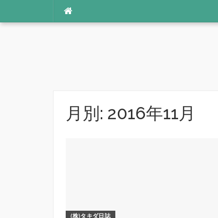
コ
ン
テ
ン
ツ
へ
ス
キ
ッ
月別: 2016年11月
プ
(株)タキダ日誌