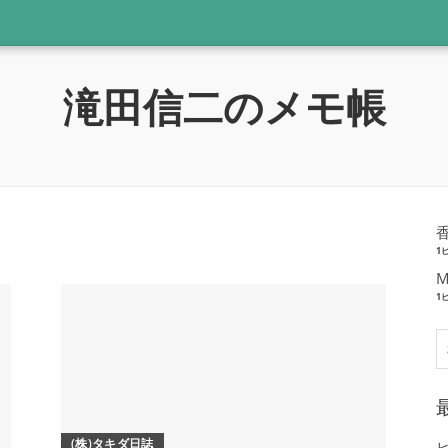
滝田信二のメモ帳
1
M
1
索
(株)タキダ日誌