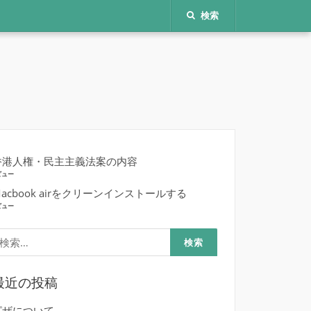
検索
香港人権・民主主義法案の内容
ビュー
acbook airをクリーンインストールする
ビュー
検
:
最近の投稿
ピザについて